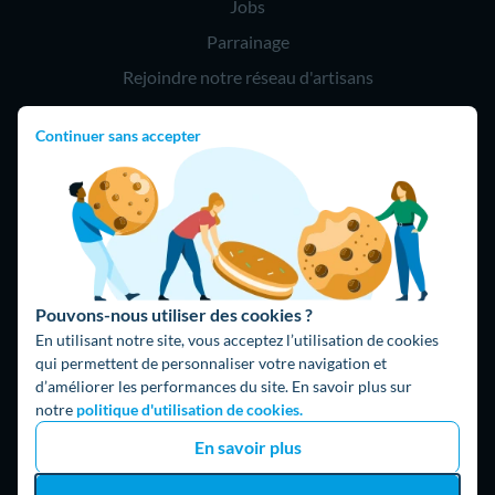
Jobs
Parrainage
Rejoindre notre réseau d'artisans
Continuer sans accepter
Hello !
09 75 18 60 60
(8h-21h)
75018 Paris
Pouvons-nous utiliser des cookies ?
En utilisant notre site, vous acceptez l’utilisation de cookies
qui permettent de personnaliser votre navigation et
d’améliorer les performances du site. En savoir plus sur
Fait avec ⚡ par Hello Watt
notre
politique d'utilisation de cookies.
© 2026 Hello Watt |
CGU
|
Mentions légales
|
Données
En savoir plus
personnelles
|
Cookies
|
Méthodologie et fonctionnement du
comparateur
|
Traitement des avis