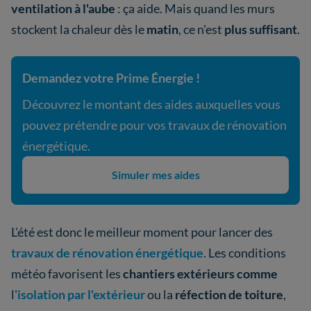
ventilation à l'aube
: ça aide. Mais quand les murs
stockent la chaleur dès
le
matin
, ce n'est
plus suffisant
.
Demandez votre Prime Énergie !
Découvrez le montant des aides auxquelles vous
pouvez prétendre pour vos travaux de rénovation
énergétique.
Simuler mes aides
L'été est donc le meilleur moment pour lancer des
travaux de rénovation énergétique
. Les conditions
météo favorisent les
chantiers extérieurs comme
l'
isolation par l'extérieur
ou la
réfection de toiture
,