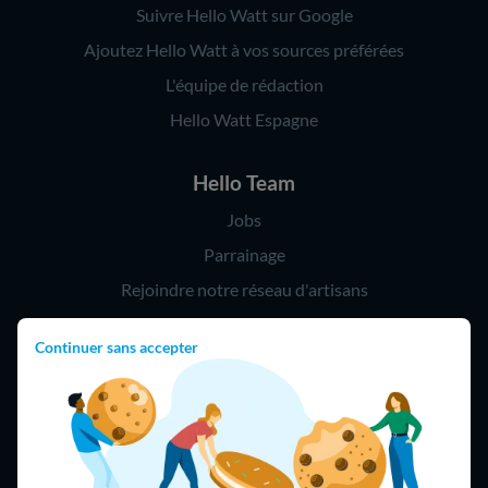
Suivre Hello Watt sur Google
Ajoutez Hello Watt à vos sources préférées
L'équipe de rédaction
Hello Watt Espagne
Hello Team
Jobs
Parrainage
Rejoindre notre réseau d'artisans
Continuer sans accepter
Hello !
09 75 18 60 60
(8h-21h)
75018 Paris