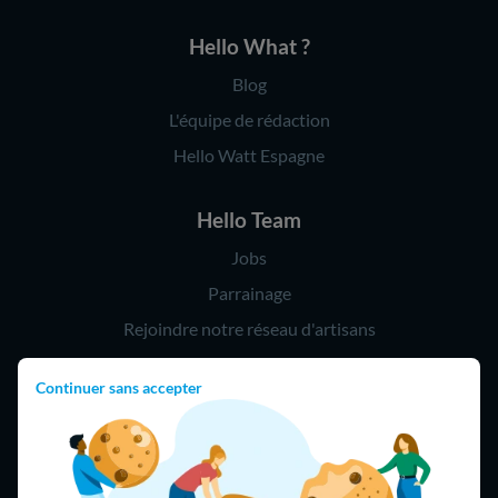
Hello What ?
Blog
L'équipe de rédaction
Hello Watt Espagne
Hello Team
Jobs
Parrainage
Rejoindre notre réseau d'artisans
Continuer sans accepter
Hello !
09 75 18 60 60
(8h-21h)
75018 Paris