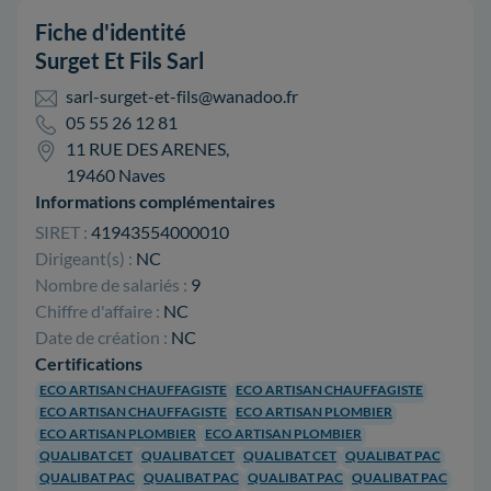
Fiche d'identité
Surget Et Fils Sarl
sarl-surget-et-fils@wanadoo.fr
05 55 26 12 81
11 RUE DES ARENES,
19460 Naves
Informations complémentaires
SIRET :
41943554000010
Dirigeant(s) :
NC
Nombre de salariés :
9
Chiffre d'affaire :
NC
Date de création :
NC
Certifications
ECO ARTISAN CHAUFFAGISTE
ECO ARTISAN CHAUFFAGISTE
ECO ARTISAN CHAUFFAGISTE
ECO ARTISAN PLOMBIER
ECO ARTISAN PLOMBIER
ECO ARTISAN PLOMBIER
QUALIBAT CET
QUALIBAT CET
QUALIBAT CET
QUALIBAT PAC
QUALIBAT PAC
QUALIBAT PAC
QUALIBAT PAC
QUALIBAT PAC