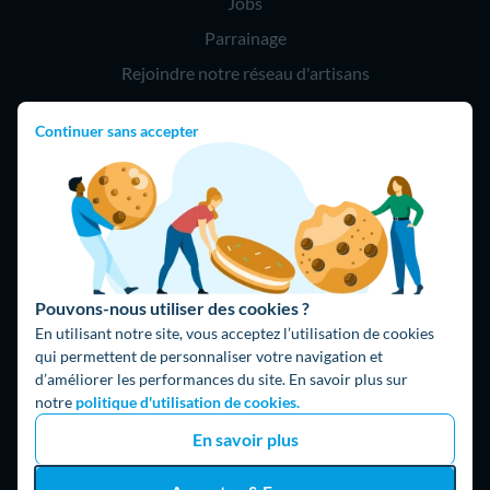
Jobs
Parrainage
Rejoindre notre réseau d'artisans
Continuer sans accepter
Hello !
09 75 18 60 60
(8h-21h)
75018 Paris
Pouvons-nous utiliser des cookies ?
En utilisant notre site, vous acceptez l’utilisation de cookies
qui permettent de personnaliser votre navigation et
d’améliorer les performances du site. En savoir plus sur
Fait avec ⚡ par Hello Watt
notre
politique d'utilisation de cookies.
© 2026 Hello Watt |
CGU
|
Mentions légales
|
Données
En savoir plus
personnelles
|
Cookies
|
Méthodologie et fonctionnement du
comparateur
|
Traitement des avis