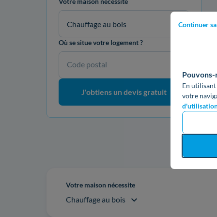
Votre maison nécessite
Chauffage au bois
Continuer sa
Où se situe votre logement ?
Code postal
Pouvons-no
En utilisant
J'obtiens un devis gratuit
votre navig
d'utilisatio
Re
Votre maison nécessite
Chauffage au bois