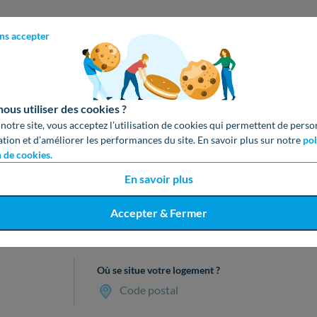
ns accepter
us utiliser des cookies ?
 notre site, vous acceptez l’utilisation de cookies qui permettent de perso
ation et d’améliorer les performances du site. En savoir plus sur notre
pol
n de cookies.
En savoir plus
Accepter & Fermer
cevez votre devis gratuit en 3 cl
Où se situe votre logement ?
Code postal