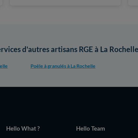
ervices d'autres artisans RGE à La Rochell
elle
Poêle à granulés à La Rochelle
Hello What ?
Hello Team