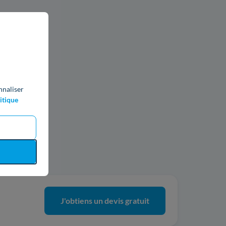
nnaliser
itique
ics
J'obtiens un devis gratuit