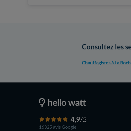
Consultez les s
Chauffagistes à La Roch
4,9
/5
16325 avis
Google