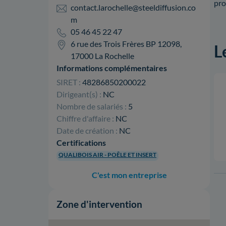
pro
contact.larochelle@steeldiffusion.co
m
05 46 45 22 47
6 rue des Trois Frères BP 12098,
L
17000 La Rochelle
Informations complémentaires
SIRET :
48286850200022
Dirigeant(s) :
NC
Nombre de salariés :
5
Chiffre d'affaire :
NC
Date de création :
NC
Certifications
QUALIBOIS AIR - POÊLE ET INSERT
C'est mon entreprise
Zone d'intervention