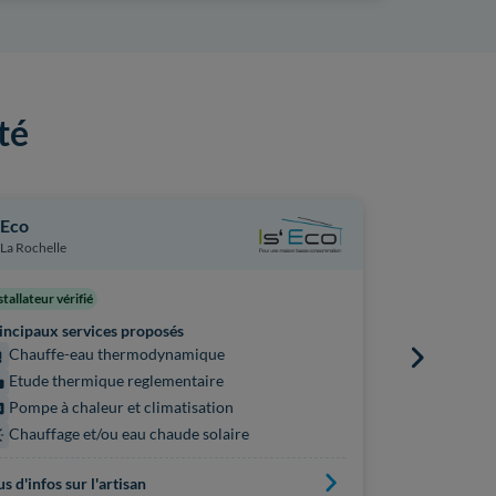
té
'Eco
Odant
La Rochelle
La Rochelle
stallateur vérifié
Principaux s
incipaux services proposés
Chauffe
Chauffe-eau thermodynamique
Pompe à 
Etude thermique reglementaire
Chauffag
Pompe à chaleur et climatisation
Chauffage et/ou eau chaude solaire
Plus d'infos s
us d'infos sur l'artisan