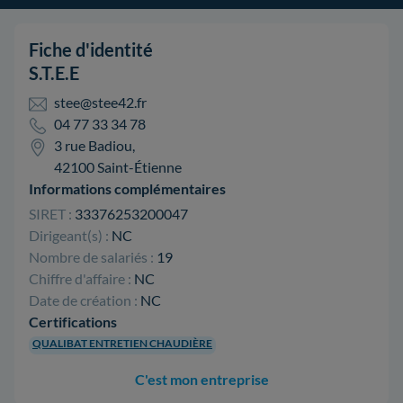
Fiche d'identité
S.T.E.E
stee@stee42.fr
04 77 33 34 78
3 rue Badiou,
42100 Saint-Étienne
Informations complémentaires
SIRET :
33376253200047
Dirigeant(s) :
NC
Nombre de salariés :
19
Chiffre d'affaire :
NC
Date de création :
NC
Certifications
QUALIBAT ENTRETIEN CHAUDIÈRE
C'est mon entreprise