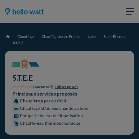
Chauffage
Chauffagistes en France
Loire
Saint-Étienne
Accueil
S.T.E.E
S.T.E.E
(Aucun avis)
Laisser un avis
Principaux services proposés
Chaudière à gaz ou fioul
Chauffage et/ou eau chaude au bois
Pompe à chaleur et climatisation
Chauffe-eau thermodynamique