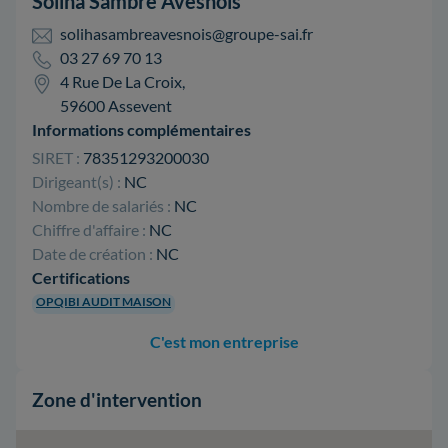
Soliha Sambre Avesnois
solihasambreavesnois@groupe-sai.fr
03 27 69 70 13
4 Rue De La Croix,
59600 Assevent
Informations complémentaires
SIRET :
78351293200030
Dirigeant(s) :
NC
Nombre de salariés :
NC
Chiffre d'affaire :
NC
Date de création :
NC
Certifications
OPQIBI AUDIT MAISON
C'est mon entreprise
Zone d'intervention