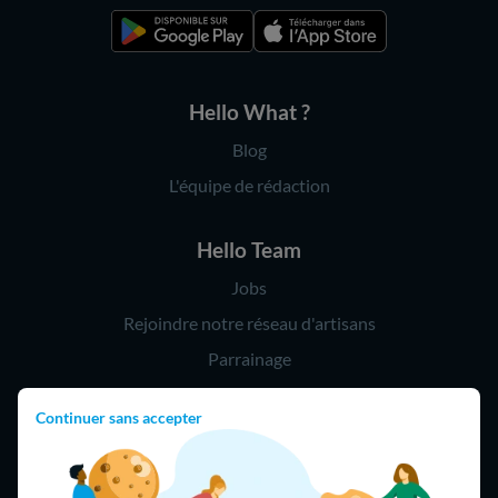
Hello What ?
Blog
L'équipe de rédaction
Hello Team
Jobs
Rejoindre notre réseau d'artisans
Parrainage
Continuer sans accepter
Hello !
09 75 18 60 60
(8h-21h)
75018 Paris