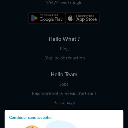
16474 avis
Google
Hello What ?
Blog
L'équipe de rédaction
Hello Team
Jobs
Rejoindre notre réseau d'artisans
Parrainage
Continuer sans accepter
Hello !