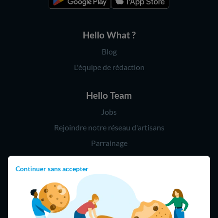
Hello What ?
Blog
L'équipe de rédaction
Hello Team
Jobs
Rejoindre notre réseau d'artisans
Parrainage
Continuer sans accepter
Hello !
09 75 18 60 60
(8h-21h)
75018 Paris