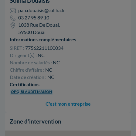
Soliha Douaisis
pah.douaisis@soliha.fr
03 27 95 89 10
1038 Rue De Douai,
59500 Douai
Informations complémentaires
SIRET :
77562211100034
Dirigeant(s) :
NC
Nombre de salariés :
NC
Chiffre d'affaire :
NC
Date de création :
NC
Certifications
OPQIBI AUDIT MAISON
C'est mon entreprise
Zone d'intervention