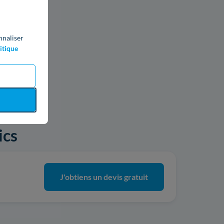
nnaliser
itique
ics
J'obtiens un devis gratuit