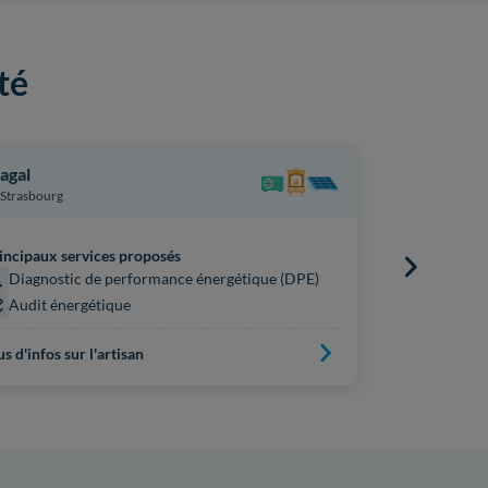
té
agal
Effi Enair
Strasbourg
Lamperthei
incipaux services proposés
Principaux s
Diagnostic de performance énergétique (DPE)
Diagnost
Audit énergétique
us d'infos sur l'artisan
Plus d'infos s