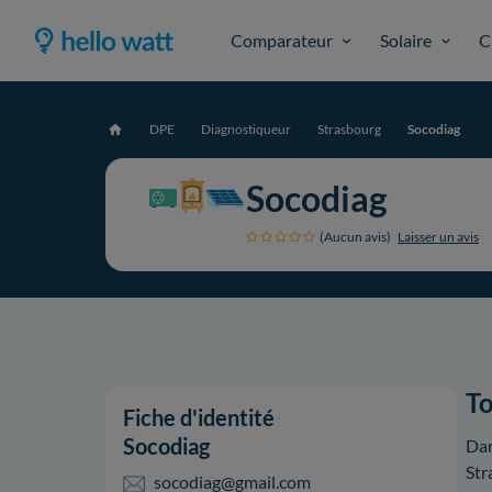
Comparateur
Solaire
C
DPE
Diagnostiqueur
Strasbourg
Socodiag
Accueil
Socodiag
(Aucun avis)
Laisser un avis
To
Fiche d'identité
Socodiag
Dan
Str
socodiag@gmail.com