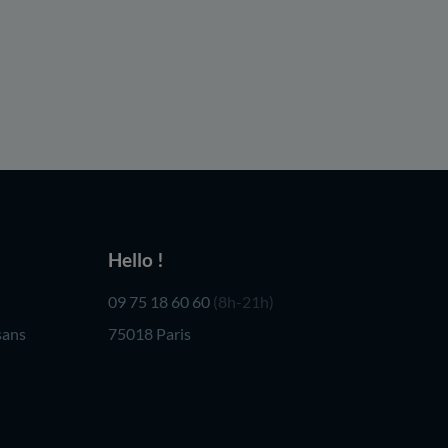
Hello !
09 75 18 60 60
(8h-21h)
sans
75018 Paris