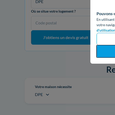
DPE
Où se situe votre logement ?
Pouvons-no
En utilisant
Code postal
votre navig
d'utilisatio
J'obtiens un devis gratuit
Re
Votre maison nécessite
DPE