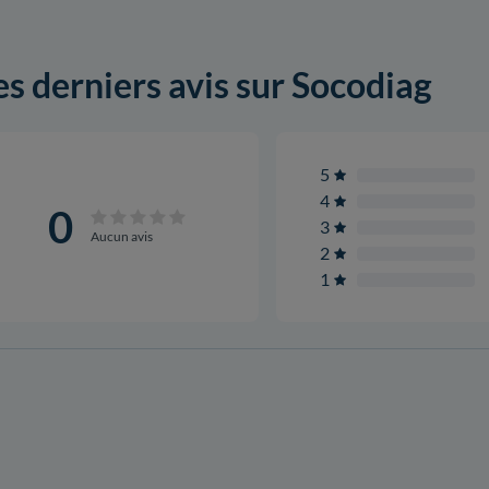
es derniers avis sur Socodiag
5
4
0
3
Aucun avis
2
1