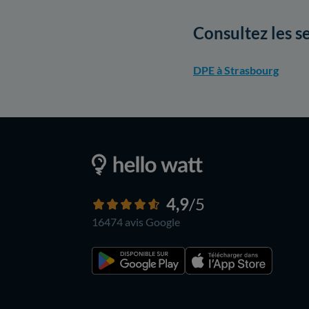
Consultez les s
DPE à Strasbourg
4,9
/5
16474 avis
Google