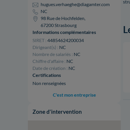
str
hugues.verhaeghe@diagamter.com
NC
98 Rue de Hochfelden,
67200 Strasbourg
L
Informations complémentaires
SIRET :
44854624200034
Dirigeant(s) :
NC
Nombre de salariés :
NC
Chiffre d'affaire :
NC
Date de création :
NC
Certifications
Non renseignées
C'est mon entreprise
Zone d'intervention