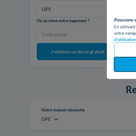
DPE
Pouvons-no
Où se situe votre logement ?
En utilisant
votre navig
Code postal
d'utilisatio
J'obtiens un devis gratuit
Re
Votre maison nécessite
DPE