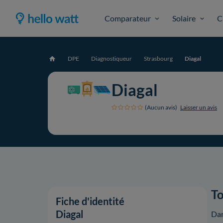
Comparateur
Solaire
C
DPE
Diagnostiqueur
Strasbourg
Diagal
Accueil
Diagal
(Aucun avis)
Laisser un avis
To
Fiche d'identité
Diagal
Dan