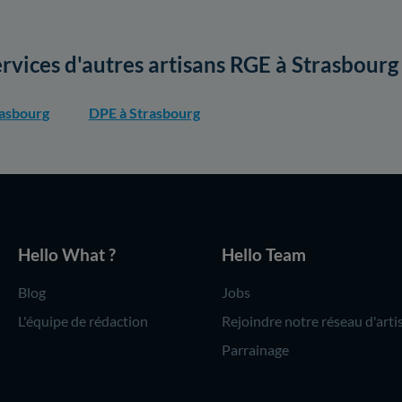
ervices d'autres artisans RGE à Strasbourg
rasbourg
DPE à Strasbourg
Hello What ?
Hello Team
Blog
Jobs
L'équipe de rédaction
Rejoindre notre réseau d'arti
Parrainage