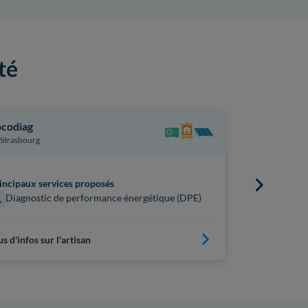
té
codiag
Effi Enair
Strasbourg
Lamperthei
incipaux services proposés
Principaux s
Diagnostic de performance énergétique (DPE)
Diagnost
us d'infos sur l'artisan
Plus d'infos s