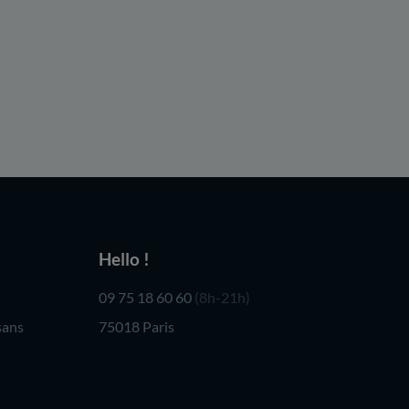
Hello !
09 75 18 60 60
(8h-21h)
sans
75018 Paris