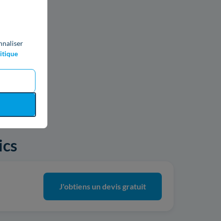
nnaliser
itique
ics
J'obtiens un devis gratuit