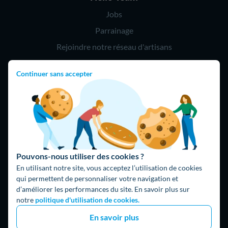
Jobs
Parrainage
Rejoindre notre réseau d'artisans
Continuer sans accepter
Hello !
09 75 18 60 60
(8h-21h)
75018 Paris
Pouvons-nous utiliser des cookies ?
En utilisant notre site, vous acceptez l’utilisation de cookies
qui permettent de personnaliser votre navigation et
d’améliorer les performances du site. En savoir plus sur
Fait avec ⚡ par Hello Watt
notre
politique d'utilisation de cookies.
© 2026 Hello Watt |
CGU
|
Mentions légales
|
Données
En savoir plus
personnelles
|
Cookies
|
Méthodologie et fonctionnement du