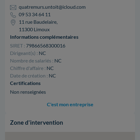
quatremurs.untoit@icloud.com
09 53 34 64 11
11 rue Baudelaire,
11300 Limoux
Informations complémentaires
SIRET :
79866568300016
Dirigeant(s) :
NC
Nombre de salariés :
NC
Chiffre d'affaire :
NC
Date de création :
NC
Certifications
Non renseignées
C'est mon entreprise
Zone d'intervention