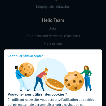
L'équipe de rédaction
Hello Team
Jobs
Rejoindre notre réseau d'artisans
Parrainage
Continuer sans accepter
Hello !
09 75 18 60 60
(8h-21h)
75018 Paris
Pouvons-nous utiliser des cookies ?
En utilisant notre site, vous acceptez l’utilisation de cookies
qui permettent de personnaliser votre navigation et