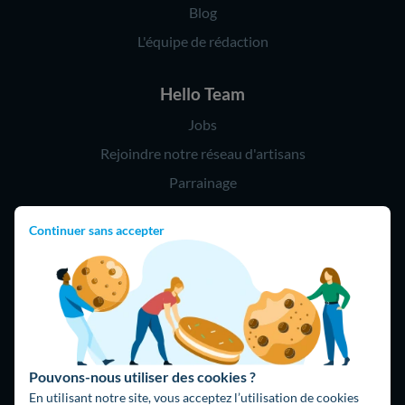
Blog
L'équipe de rédaction
Hello Team
Jobs
Rejoindre notre réseau d'artisans
Parrainage
Continuer sans accepter
Hello !
09 75 18 60 60
(8h-21h)
75018 Paris
Pouvons-nous utiliser des cookies ?
En utilisant notre site, vous acceptez l’utilisation de cookies