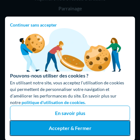
Parrainage
Continuer sans accepter
Hello !
09 75 18 60 60
(8h-21h)
75018 Paris
Pouvons-nous utiliser des cookies ?
En utilisant notre site, vous acceptez l’utilisation de cookies
qui permettent de personnaliser votre navigation et
d’améliorer les performances du site. En savoir plus sur
Fait avec ⚡ par Hello Watt
notre
politique d'utilisation de cookies.
© 2026 Hello Watt |
CGU
|
Mentions légales
|
Données
En savoir plus
personnelles
|
Cookies
|
Méthodologie et fonctionnement du
comparateur
|
Traitement des avis
Accepter & Fermer