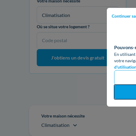
Votre maison nécessite
Climatisation
Continuer sa
Où se situe votre logement ?
Code postal
Pouvons-no
En utilisant
J'obtiens un devis gratuit
votre navig
d'utilisatio
Re
Votre maison nécessite
Climatisation