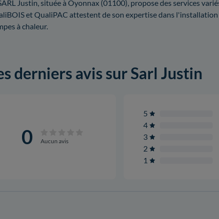
SARL Justin, située à Oyonnax (01100), propose des services variés 
liBOIS et QualiPAC attestent de son expertise dans l'installati
pes à chaleur.
es derniers avis sur Sarl Justin
5
4
0
3
Aucun avis
2
1