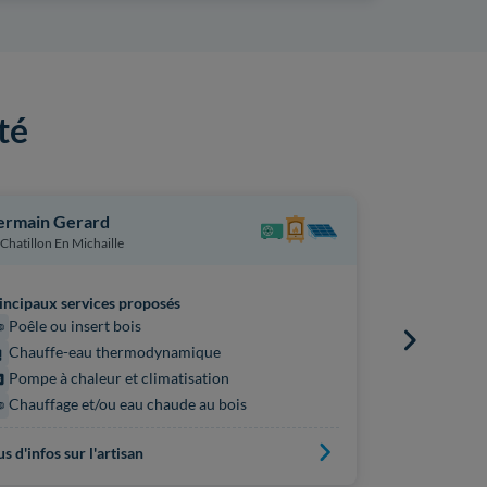
té
ermain Gerard
Picard Sas
Chatillon En Michaille
Villard Sur 
incipaux services proposés
Principaux s
Poêle ou insert bois
Chauffe
Chauffe-eau thermodynamique
Pompe à 
Pompe à chaleur et climatisation
Panneaux
Chauffage et/ou eau chaude au bois
us d'infos sur l'artisan
Plus d'infos s