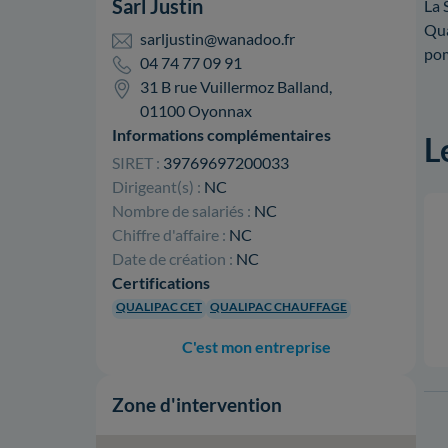
Sarl Justin
La 
Qua
sarljustin@wanadoo.fr
pom
04 74 77 09 91
31 B rue Vuillermoz Balland,
01100 Oyonnax
Informations complémentaires
L
SIRET :
39769697200033
Dirigeant(s) :
NC
Nombre de salariés :
NC
Chiffre d'affaire :
NC
Date de création :
NC
Certifications
QUALIPAC CET
QUALIPAC CHAUFFAGE
C'est mon entreprise
Zone d'intervention