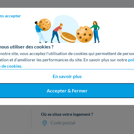
ns accepter
us utiliser des cookies ?
 notre site, vous acceptez l’utilisation de cookies qui permettent de perso
ation et d’améliorer les performances du site. En savoir plus sur notre
pol
n de cookies.
En savoir plus
Accepter & Fermer
cevez votre devis gratuit en 3 cl
Où se situe votre logement ?
Code postal