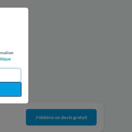
nnaliser
itique
ics
J'obtiens un devis gratuit