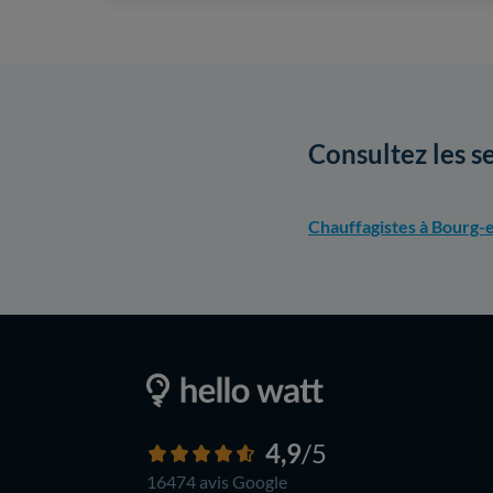
Consultez les s
Chauffagistes à Bourg-
4,9
/5
16474 avis
Google