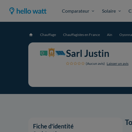
Comparateur
Solaire
C
Chauffage
Chauffagistes en France
Ain
Oyonna
Accueil
Sarl Justin
(Aucun avis)
Laisser un avis
To
Fiche d'identité