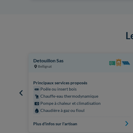
L
Detouillon Sas
Bellignat
Principaux services proposés
Poêle ou insert bois
Chauffe-eau thermodynamique
Pompe à chaleur et climatisation
Chaudière à gaz ou fioul
Plus d'infos sur l'artisan