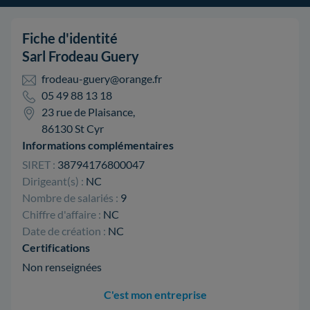
Fiche d'identité
Sarl Frodeau Guery
frodeau-guery@orange.fr
05 49 88 13 18
23 rue de Plaisance,
86130 St Cyr
Informations complémentaires
SIRET :
38794176800047
Dirigeant(s) :
NC
Nombre de salariés :
9
Chiffre d'affaire :
NC
Date de création :
NC
Certifications
Non renseignées
C'est mon entreprise