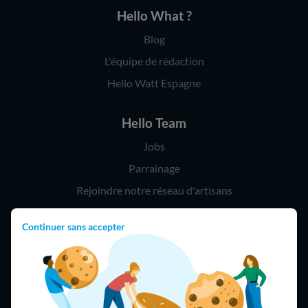
Hello What ?
Blog
L'équipe de rédaction
Hello Watt Espagne
Hello Team
Jobs
Parrainage
Rejoindre notre réseau d'artisans
Continuer sans accepter
Hello !
09 75 18 60 60
(8h-21h)
75018 Paris