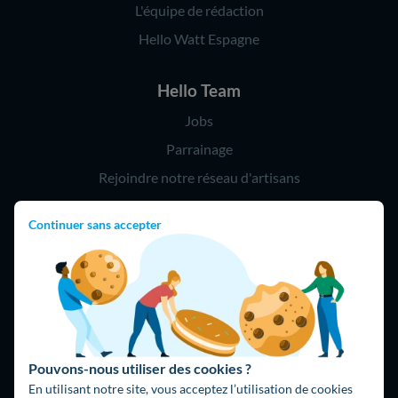
L'équipe de rédaction
Hello Watt Espagne
Hello Team
Jobs
Parrainage
Rejoindre notre réseau d'artisans
Continuer sans accepter
Hello !
09 75 18 60 60
(8h-21h)
75018 Paris
Pouvons-nous utiliser des cookies ?
En utilisant notre site, vous acceptez l’utilisation de cookies