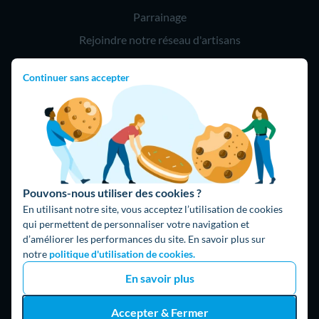
Parrainage
Rejoindre notre réseau d'artisans
Continuer sans accepter
Hello !
09 75 18 60 60
(8h-21h)
75018 Paris
Pouvons-nous utiliser des cookies ?
En utilisant notre site, vous acceptez l’utilisation de cookies
qui permettent de personnaliser votre navigation et
d’améliorer les performances du site. En savoir plus sur
Fait avec ⚡ par Hello Watt
notre
politique d'utilisation de cookies.
© 2026 Hello Watt |
CGU
|
Mentions légales
|
Données
En savoir plus
personnelles
|
Cookies
|
Méthodologie et fonctionnement du
comparateur
|
Traitement des avis
Accepter & Fermer