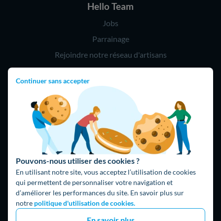
Hello Team
Jobs
Parrainage
Rejoindre notre réseau d'artisans
Continuer sans accepter
Hello !
09 75 18 60 60
(8h-21h)
75018 Paris
Pouvons-nous utiliser des cookies ?
En utilisant notre site, vous acceptez l’utilisation de cookies
qui permettent de personnaliser votre navigation et
d’améliorer les performances du site. En savoir plus sur
Fait avec ⚡ par Hello Watt
notre
politique d'utilisation de cookies.
© 2026 Hello Watt |
CGU
|
Mentions légales
|
Données
En savoir plus