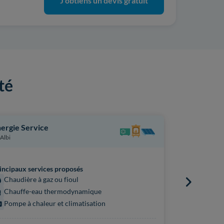
J'obtiens un devis gratuit
té
ergie Service
Pro Energi
Albi
Terssac
Principaux s
incipaux services proposés
Poêle ou 
Chaudière à gaz ou fioul
Chauffe
Chauffe-eau thermodynamique
Pompe à 
Pompe à chaleur et climatisation
Chauffag