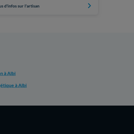
us d'infos sur l'artisan
Plus d'infos s
n à Albi
étique à Albi