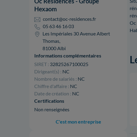
Oc Residences - Groupe
Sit
Hexaom
rén
rén
contact@oc-residences.fr
Oc 
05 63 46 16 03
Hab
Les Impériales 30 Avenue Albert
Thomas,
81000 Albi
Informations complémentaires
L
SIRET :
32825267100025
Dirigeant(s) :
NC
Nombre de salariés :
NC
Chiffre d'affaire :
NC
Date de création :
NC
Certifications
Non renseignées
C'est mon entreprise