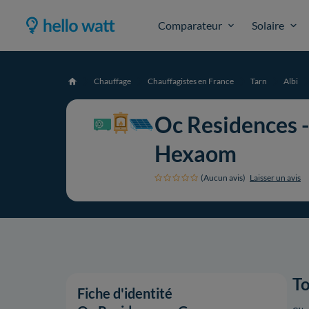
Comparateur
Solaire
Chauffage
Chauffagistes en France
Tarn
Albi
Accueil
Oc Residences 
Hexaom
(Aucun avis)
Laisser un avis
To
Fiche d'identité