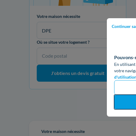
Votre maison nécessite
Continuer sa
DPE
Où se situe votre logement ?
Code postal
Pouvons-no
En utilisant
votre navig
J'obtiens un devis gratuit
d'utilisatio
Re
Votre maison nécessite