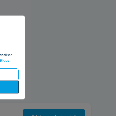
nnaliser
itique
ics