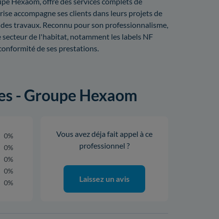
oupe Hexaom, offre des services complets de
rise accompagne ses clients dans leurs projets de
te des travaux. Reconnu pour son professionnalisme,
 secteur de l'habitat, notamment les labels NF
conformité de ses prestations.
nces - Groupe Hexaom
Vous avez déja fait appel à ce
0%
professionnel ?
0%
0%
0%
Laissez un avis
0%