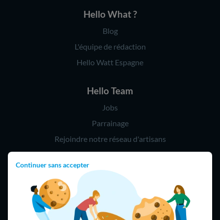
Hello What ?
Blog
L'équipe de rédaction
Hello Watt Espagne
Hello Team
Jobs
Parrainage
Rejoindre notre réseau d'artisans
Continuer sans accepter
Hello !
09 75 18 60 60
(8h-21h)
75018 Paris