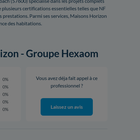
bach (57600) spécialisé dans les projets complets
 plusieurs certifications essentielles telles que NF
s prestations. Parmi ses services, Maisons Horizon
nce des habitations.
orizon - Groupe Hexaom
Vous avez déja fait appel à ce
0%
professionnel ?
0%
0%
0%
Laissez un avis
0%