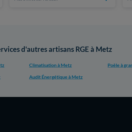
ervices d'autres artisans RGE à Metz
tz
Climatisation à Metz
Poêle à gra
z
Audit Énergétique à Metz