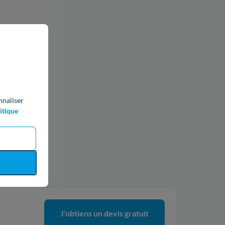
nnaliser
itique
ics
J'obtiens un devis gratuit