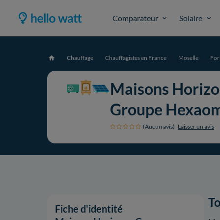
Comparateur
Solaire
Chauffage
Chauffagistes en France
Moselle
For
Accueil
Maisons Horizo
Groupe Hexao
(Aucun avis)
Laisser un avis
To
Fiche d'identité