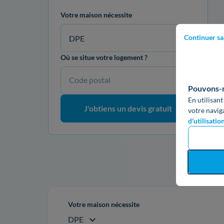
Votre maison nécessite
Continuer sa
DPE
Où se situe votre logement ?
Code postal
Pouvons-no
En utilisant
J'obtiens un devis gratuit
votre navig
d'utilisatio
Re
Votre maison nécessite
DPE