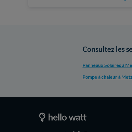
Consultez les s
Panneaux Solaires à Me
Pompe à chaleur à Met