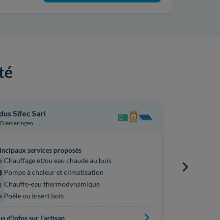
té
dus Sifec Sarl
Laurent Ch
Diemeringen
Vittoncourt
incipaux services proposés
Principaux s
Chauffage et/ou eau chaude au bois
Poêle ou 
Pompe à chaleur et climatisation
Chauffe
Chauffe-eau thermodynamique
Pompe à 
Poêle ou insert bois
Chauffag
us d'infos sur l'artisan
Plus d'infos s