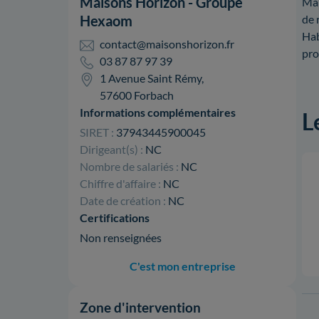
Maisons Horizon - Groupe
Mai
Hexaom
de 
Hab
contact@maisonshorizon.fr
pro
03 87 87 97 39
1 Avenue Saint Rémy,
57600 Forbach
Informations complémentaires
L
SIRET :
37943445900045
Dirigeant(s) :
NC
Nombre de salariés :
NC
Chiffre d'affaire :
NC
Date de création :
NC
Certifications
Non renseignées
C'est mon entreprise
Zone d'intervention