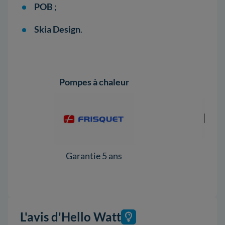
POB
;
Skia Design
.
Pompes à chaleur
Pomp
Garantie 5 ans
Ga
L'avis d'Hello Watt