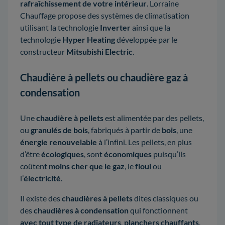
rafraîchissement de votre intérieur
. Lorraine
Chauffage propose des systèmes de climatisation
utilisant la technologie
Inverter
ainsi que la
technologie
Hyper Heating
développée par le
constructeur
Mitsubishi Electric
.
Chaudière à pellets ou chaudière gaz à
condensation
Une
chaudière à pellets
est alimentée par des pellets,
ou
granulés de bois
, fabriqués à partir de
bois
, une
énergie renouvelable
à l’infini. Les pellets, en plus
d’être
écologiques
, sont
économiques
puisqu’ils
coûtent
moins cher que le gaz
, le
fioul
ou
l’
électricité
.
Il existe des
chaudières à pellets
dites classiques ou
des
chaudières à condensation
qui fonctionnent
avec tout type de radiateurs
,
planchers chauffants
,