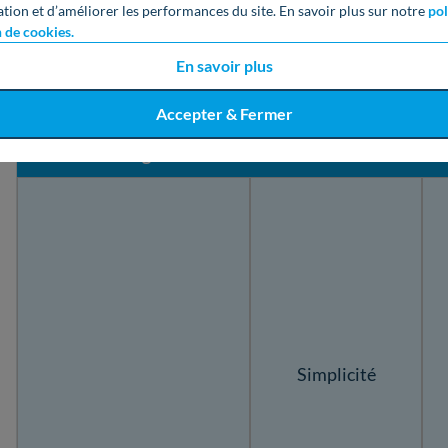
ation et d’améliorer les performances du site. En savoir plus sur notre
pol
Vous souhaitez souscrire un contrat d’entretien auprès 
n de cookies.
Voici les
options tarifaires
proposées.
En savoir plus
Accepter & Fermer
Équipements pris en
Forfaits proposés
P
charge
Simplicité