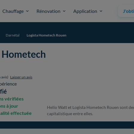
Chauffage
Rénovation
Application
J'obt
Darnétal
Logista Hometech Rouen
a Hometech
 avis)
Laisser un avis
périence
fié
s vérifiées
ons à jour
Hello Watt et Logista Hometech Rouen sont deux
alité effectuée
capitalistique entre elles.