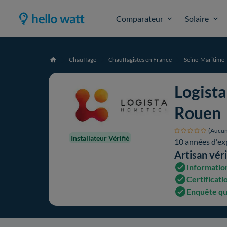
Comparateur
Solaire
Chauffage
Chauffagistes en France
Seine-Maritime
Accueil
Logist
Rouen
(Aucun
Installateur Vérifié
10 années d'ex
Artisan véri
Information
Certificati
Enquête qu