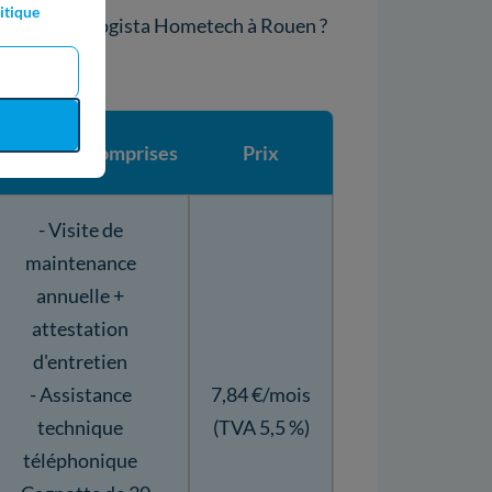
itique
de l’agence Logista Hometech à Rouen ?
restations comprises
Prix
- Visite de
maintenance
annuelle +
attestation
d'entretien
- Assistance
7,84 €/mois
technique
(TVA 5,5 %)
téléphonique