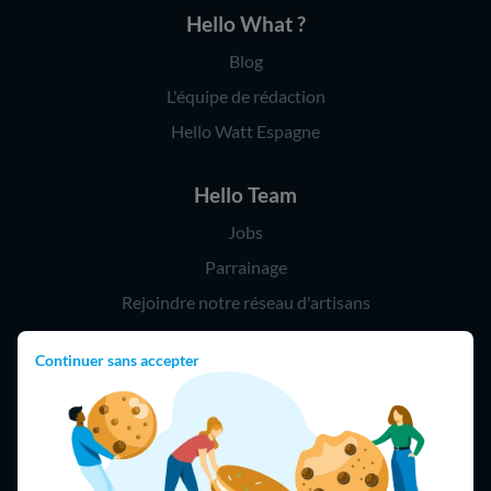
Hello What ?
Blog
L'équipe de rédaction
Hello Watt Espagne
Hello Team
Jobs
Parrainage
Rejoindre notre réseau d'artisans
Continuer sans accepter
Hello !
09 75 18 60 60
(8h-21h)
75018 Paris