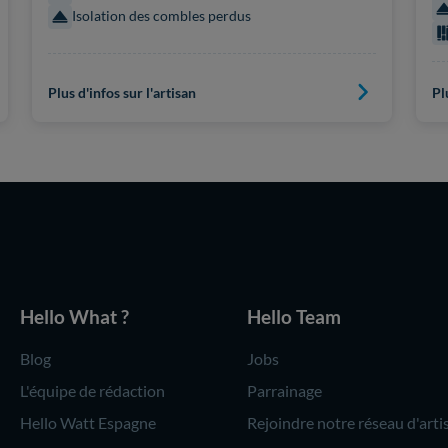
Isolation des combles perdus
Plus d'infos sur l'artisan
Pl
Hello What ?
Hello Team
Blog
Jobs
L'équipe de rédaction
Parrainage
Hello Watt Espagne
Rejoindre notre réseau d'arti