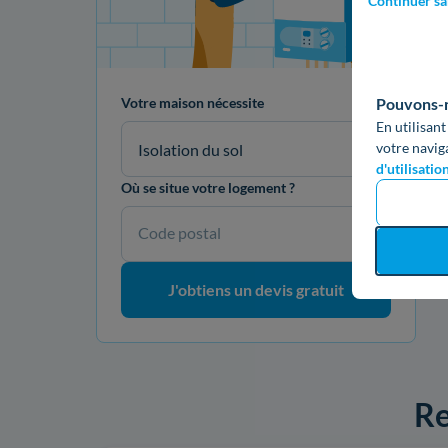
Continuer sa
Pouvons-no
Votre maison nécessite
En utilisant
votre navig
Isolation du sol
d'utilisatio
Où se situe votre logement ?
Code postal
J'obtiens un devis gratuit
Re