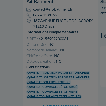
Ait Batiment
Sit
la 
contact@ait-batiment.fr
ent
06 64 13 80 92
167 AVENUE EUGENE DELACROIX,
91210 Draveil
Informations complémentaires
L
SIRET :
42155902200031
Dirigeant(s) :
NC
Nombre de salariés :
NC
Chiffre d'affaire :
NC
Date de création :
NC
Certifications
QUALIBAT ISOLATION PAROIS ET PLANCHERS
QUALIBAT ISOLATION PAROIS ET PLANCHERS
QUALIBAT ISOLATION TOITURE
QUALIBAT OUVRAGES BÉTON ARMÉ
QUALIBAT OUVRAGES BÉTON ARMÉ
QUALIBAT OUVRANTS ET FERMETURES
C'est mon entreprise