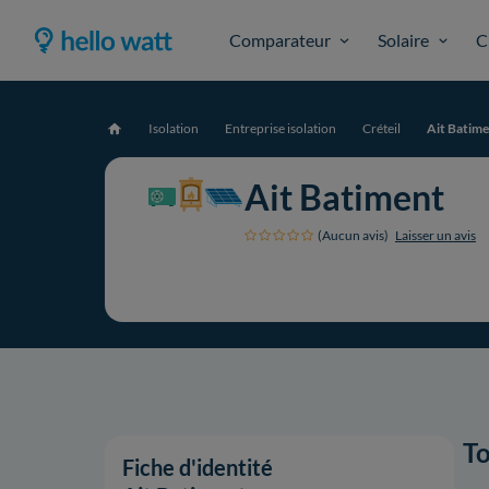
Comparateur
Solaire
C
Isolation
Entreprise isolation
Créteil
Ait Batim
Accueil
Ait Batiment
(Aucun avis)
Laisser un avis
To
Fiche d'identité