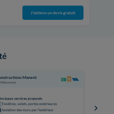
J'obtiens un devis gratuit
té
nstructions Manent
Iannace
Villecresnes
Thiais
incipaux services proposés
Principaux s
Fenêtres, volets, portes extérieures
Isolation
Isolation des murs par l'extérieur
Isolatio