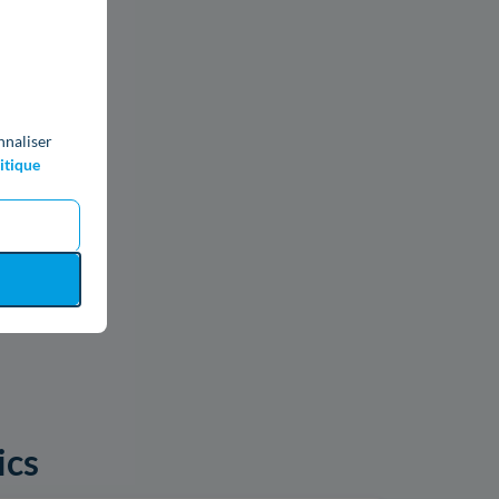
nnaliser
itique
ics