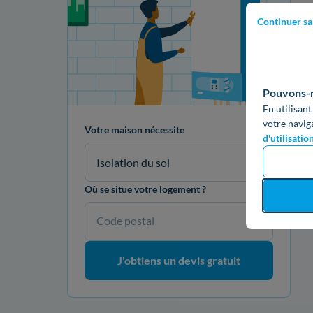
Continuer sa
Pouvons-no
En utilisant
votre navig
Votre maison nécessite
d'utilisatio
Isolation du sol
Où se situe votre logement ?
Code postal
J'obtiens un devis gratuit