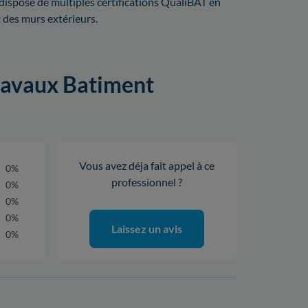
dispose de multiples certifications QualiBAT en
t des murs extérieurs.
Travaux Batiment
Vous avez déja fait appel à ce
0%
professionnel ?
0%
0%
0%
Laissez un avis
0%