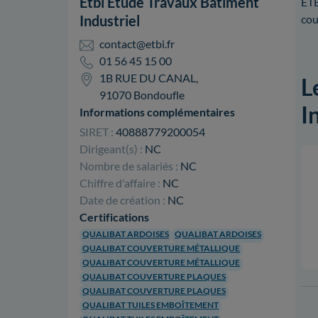
Etbi Etude Travaux Batiment
ETB
Industriel
cou
contact@etbi.fr
01 56 45 15 00
1B RUE DU CANAL,
L
91070 Bondoufle
I
Informations complémentaires
SIRET :
40888779200054
Dirigeant(s) :
NC
Nombre de salariés :
NC
Chiffre d'affaire :
NC
Date de création :
NC
Certifications
QUALIBAT ARDOISES
QUALIBAT ARDOISES
QUALIBAT COUVERTURE MÉTALLIQUE
QUALIBAT COUVERTURE MÉTALLIQUE
QUALIBAT COUVERTURE PLAQUES
QUALIBAT COUVERTURE PLAQUES
QUALIBAT TUILES EMBOÎTEMENT