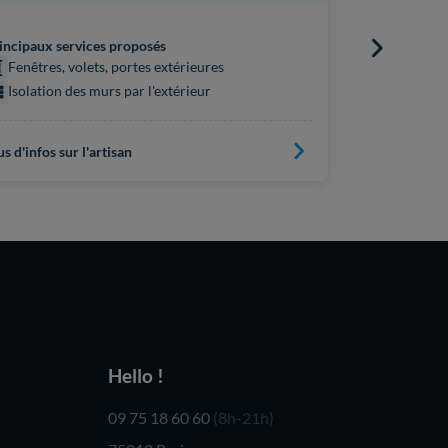
Principaux s
Isolation
incipaux services proposés
Fenêtres,
Fenêtres, volets, portes extérieures
Isolation
Isolation des murs par l'extérieur
Isolatio
us d'infos sur l'artisan
Plus d'infos s
Hello !
09 75 18 60 60
(8h-21h)