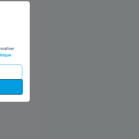
nnaliser
itique