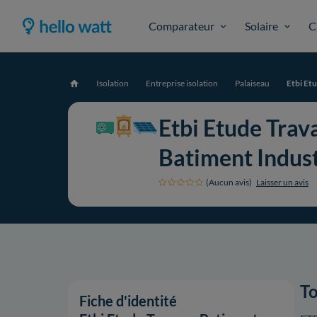
Comparateur
Solaire
C
Isolation
Entreprise isolation
Palaiseau
Etbi Et
Accueil
Etbi Etude Trav
Batiment Indust
(Aucun avis)
Laisser un avis
To
Fiche d'identité