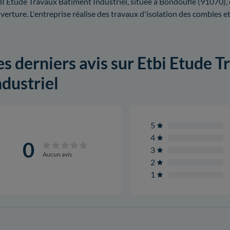
I Etude Travaux Batiment Industriel, située à Bondoufle (91070), 
verture. L'entreprise réalise des travaux d'isolation des combles e
es derniers avis sur Etbi Etude 
ndustriel
5
4
0
3
Aucun avis
2
1