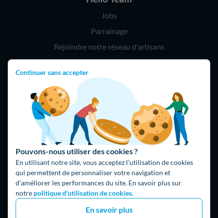
Jobs
Parrainage
Rejoindre notre réseau d'artisans
Continuer sans accepter
Hello !
09 75 18 60 60
(8h-21h)
75018 Paris
Pouvons-nous utiliser des cookies ?
En utilisant notre site, vous acceptez l’utilisation de cookies
qui permettent de personnaliser votre navigation et
d’améliorer les performances du site. En savoir plus sur
Fait avec ⚡ par Hello Watt
notre
politique d'utilisation de cookies.
© 2026 Hello Watt |
CGU
|
Mentions légales
|
Données
En savoir plus
personnelles
|
Cookies
|
Méthodologie et fonctionnement du