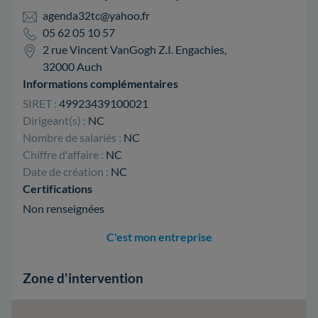
agenda32tc@yahoo.fr
05 62 05 10 57
2 rue Vincent VanGogh Z.I. Engachies,
32000 Auch
Informations complémentaires
SIRET :
49923439100021
Dirigeant(s) :
NC
Nombre de salariés :
NC
Chiffre d'affaire :
NC
Date de création :
NC
Certifications
Non renseignées
C'est mon entreprise
Zone d'intervention