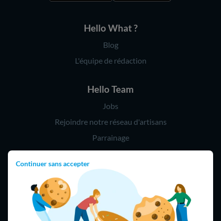
Hello What ?
Blog
L'équipe de rédaction
Hello Team
Jobs
Rejoindre notre réseau d'artisans
Parrainage
Continuer sans accepter
Hello !
09 75 18 60 60
(8h-21h)
75018 Paris