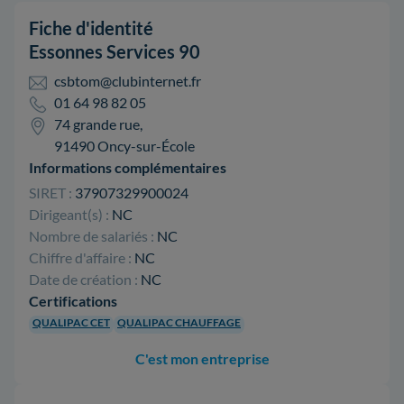
Fiche d'identité
Essonnes Services 90
csbtom@clubinternet.fr
01 64 98 82 05
74 grande rue,
91490 Oncy-sur-École
Informations complémentaires
SIRET :
37907329900024
Dirigeant(s) :
NC
Nombre de salariés :
NC
Chiffre d'affaire :
NC
Date de création :
NC
Certifications
QUALIPAC CET
QUALIPAC CHAUFFAGE
C'est mon entreprise