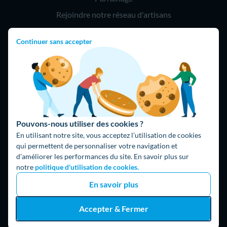
Rejoindre notre réseau d'artisans
Continuer sans accepter
Hello !
09 75 18 60 60
(8h-21h)
75018 Paris
Pouvons-nous utiliser des cookies ?
En utilisant notre site, vous acceptez l’utilisation de cookies
qui permettent de personnaliser votre navigation et
d’améliorer les performances du site. En savoir plus sur
Fait avec ⚡ par Hello Watt
notre
politique d'utilisation de cookies.
© 2026 Hello Watt |
CGU
|
Mentions légales
|
Données
En savoir plus
personnelles
|
Cookies
|
Méthodologie et fonctionnement du
comparateur
|
Traitement des avis
Accepter & Fermer