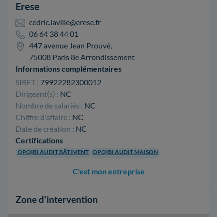
Erese
cedric.laville@erese.fr
06 64 38 44 01
447 avenue Jean Prouvé,
75008 Paris 8e Arrondissement
Informations complémentaires
SIRET :
79922282300012
Dirigeant(s) :
NC
Nombre de salariés :
NC
Chiffre d'affaire :
NC
Date de création :
NC
Certifications
OPQIBI AUDIT BÂTIMENT
OPQIBI AUDIT MAISON
C'est mon entreprise
Zone d'intervention