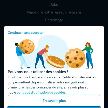
Jobs
Rejoindre notre réseau d'artisans
Parrainage
Continuer sans accepter
Hello !
09 75 18 60 60
(8h-21h)
75018 Paris
Pouvons-nous utiliser des cookies ?
En utilisant notre site, vous acceptez l’utilisation de cookies
qui permettent de personnaliser votre navigation et
d’améliorer les performances du site. En savoir plus sur
Fait avec ⚡ par Hello Watt
notre
politique d'utilisation de cookies.
© 2026 Hello Watt |
CGU
|
Mentions légales
|
Données
En savoir plus
personnelles
|
Cookies
|
Méthodologie et fonctionnement du