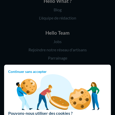
Hello What ?
Blog
L'équipe de rédaction
Hello Team
Jobs
Rejoindre notre réseau d'artisans
Parrainage
Continuer sans accepter
Hello !
09 75 18 60 60
(8h-21h)
75018 Paris
Pouvons-nous utiliser des cookies ?