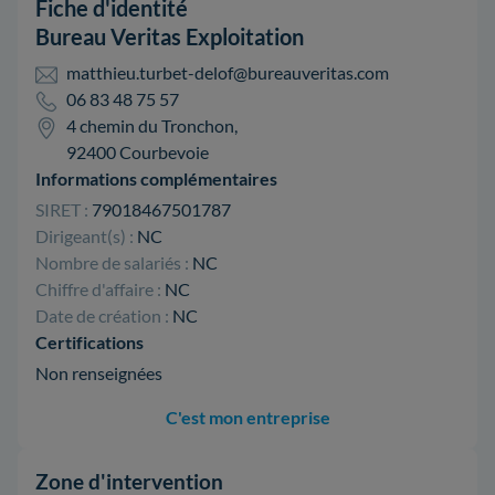
Fiche d'identité
Bureau Veritas Exploitation
matthieu.turbet-delof@bureauveritas.com
06 83 48 75 57
4 chemin du Tronchon,
92400 Courbevoie
Informations complémentaires
SIRET :
79018467501787
Dirigeant(s) :
NC
Nombre de salariés :
NC
Chiffre d'affaire :
NC
Date de création :
NC
Certifications
Non renseignées
C'est mon entreprise
Zone d'intervention