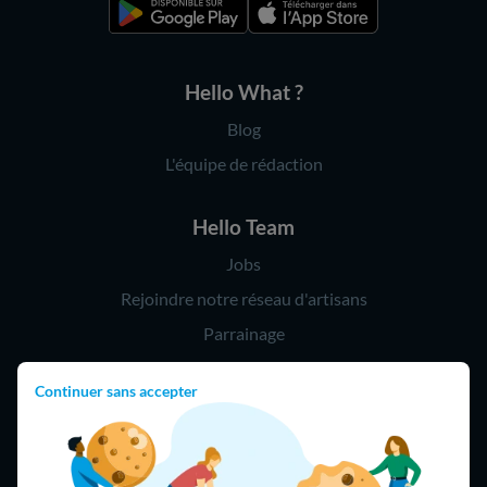
Hello What ?
Blog
L'équipe de rédaction
Hello Team
Jobs
Rejoindre notre réseau d'artisans
Parrainage
Continuer sans accepter
Hello !
09 75 18 60 60
(8h-21h)
75018 Paris