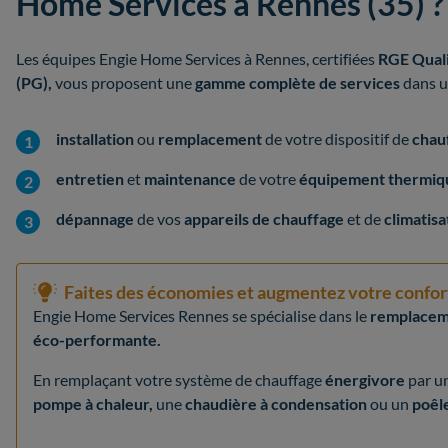
Home Services à Rennes (35) ?
Les équipes Engie Home Services à Rennes, certifiées
RGE Quali
(PG),
vous proposent une
gamme complète de services
dans u
installation
ou
remplacement
de votre dispositif de
chau
entretien
et
maintenance
de votre
équipement thermiqu
dépannage
de vos
appareils de chauffage
et de
climatisa
Faites des économies et augmentez votre confort
Engie Home Services Rennes se spécialise dans le
remplaceme
éco-performante.
En remplaçant votre système de chauffage
énergivore
par u
pompe à chaleur,
une
chaudière à condensation
ou un
poêle