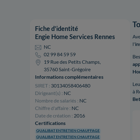
To
Fiche d'identité
Engie Home Services Rennes
Ave
l'
in
NC
02 99 84 59 59
Bes
19 Rue des Petits Champs,
app
35760 Saint-Grégoire
Hom
Informations complémentaires
Le
SIRET :
30134058406480
à R
Dirigeant(s) :
NC
Bet
Nombre de salariés :
NC
Chiffre d'affaire :
NC
Date de création :
2016
Certifications
QUALIBAT ENTRETIEN CHAUFFAGE
QUALIBAT ENTRETIEN CHAUFFAGE