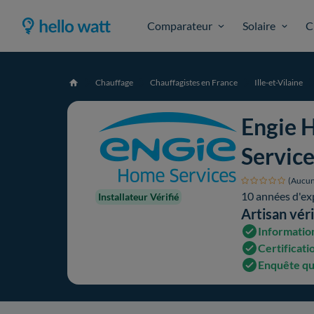
Comparateur
Solaire
C
Chauffage
Chauffagistes en France
Ille-et-Vilaine
Accueil
Engie 
Servic
(Aucun
10 années d'ex
Installateur Vérifié
Artisan véri
Information
Certificati
Enquête qu