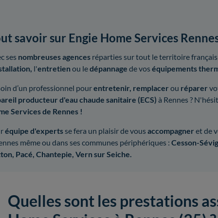
ut savoir sur Engie Home Services Renne
c ses
nombreuses agences
réparties sur tout le territoire français
stallation,
l'
entretien
ou le
dépannage
de vos
équipements ther
oin d’un professionnel pour
entretenir,
remplacer
ou
réparer
vo
areil producteur d'eau chaude sanitaire (ECS)
à Rennes ? N'hési
e Services de Rennes !
ur
équipe d'experts
se fera un plaisir de vous
accompagner
et de 
ennes même ou dans ses communes périphériques :
Cesson-Sévign
ton, Pacé, Chantepie, Vern sur Seiche.
Quelles sont les prestations a