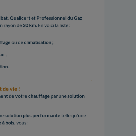
bat, Qualicert
et
Professionnel du Gaz
n rayon de
30 km.
En voici la liste :
ffage
ou de
climatisation ;
e ;
tion.
 de vie !
nt de votre chauffage
par une
solution
ne
solution plus performante
telle qu'une
 à bois,
vous :