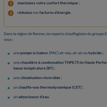
maximisez votre confort thermique ;
réduisez
vos
factures d'énergie.
Dans la région de Rennes, les experts chauffagistes du groupe 
vous :
une
pompe à chaleur
(PAC) air-eau, air-air ou
hybride ;
une
chaudière à condensation THPE
(Très Haute Perfo
basse température (BT) ;
une
climatisation réversible ;
un
chauffe-eau thermodynamique (CET) ;
un
adoucisseur d’eau.