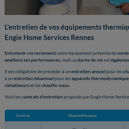
L'entretien de vos équipements thermiqu
Engie Home Services Rennes
Entretenir correctement
votre équipement présente de
nombr
améliore ses performances,
mais sa
durée de vie
est
égalemen
Il est obligatoire de procéder à un
entretien annuel
pour les
ch
à un
entretien bisannuel
pour les
appareils thermodynamiqu
climatiseurs
et les
chauffe-eaux.
Voici les
contrats d’entretien
proposés par Engie Home Service
Contrat
Disponible pour