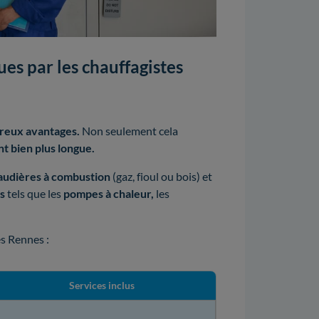
es par les chauffagistes
eux avantages.
Non seulement cela
t bien plus longue.
audières à combustion
(gaz, fioul ou bois) et
es
tels que les
pompes à chaleur,
les
s Rennes :
Services inclus