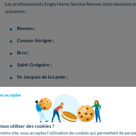
Les professionnels Engie Home Service Rennes interviennent e
suivantes :
Rennes ;
Cesson-Sévigné ;
Bruz ;
Saint-Grégoire ;
St-Jacques de la Lande ;
Betton ;
ns accepter
Pacé ;
Chantepie ;
Vern sur Seicheetien.
us utiliser des cookies ?
 notre site, vous acceptez l’utilisation de cookies qui permettent de perso