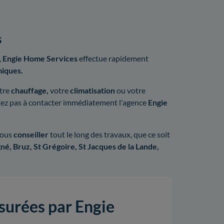
s
,
Engie Home Services
effectue rapidement
miques.
tre
chauffage,
votre
climatisation
ou votre
tez pas à contacter immédiatement l'agence
Engie
vous
conseiller
tout le long des travaux, que ce soit
é, Bruz, St Grégoire, St Jacques de la Lande,
ssurées par Engie