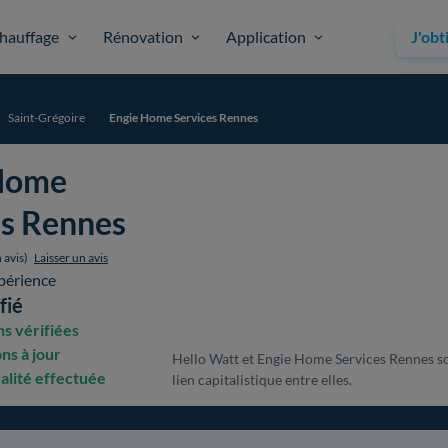
hauffage
Rénovation
Application
J'obt
Saint-Grégoire
Engie Home Services Rennes
Home
es Rennes
 avis)
Laisser un avis
périence
fié
s vérifiées
ons à jour
Hello Watt et Engie Home Services Rennes so
alité effectuée
lien capitalistique entre elles.