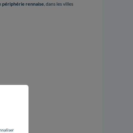
n
périphérie rennaise
, dans les villes
nnaliser