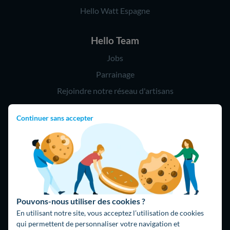
Hello Watt Espagne
Hello Team
Jobs
Parrainage
Rejoindre notre réseau d'artisans
Continuer sans accepter
Hello !
09 75 18 60 60
(8h-21h)
75018 Paris
Pouvons-nous utiliser des cookies ?
En utilisant notre site, vous acceptez l’utilisation de cookies
qui permettent de personnaliser votre navigation et