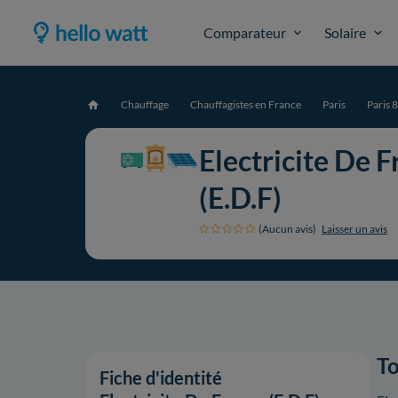
Comparateur
Solaire
Chauffage
Chauffagistes en France
Paris
Paris 
Accueil
Electricite De 
(E.D.F)
(Aucun avis)
Laisser un avis
To
Fiche d'identité