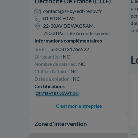
Electricite De France (E.D.F)
Ele
pro
contact@izi-by-edf-renov.fr
per
01 80 84 60 60
dom
22-30AV DE WAGRAM,
sol
75008 Paris 8e Arrondissement
Informations complémentaires
SIRET :
55208131766522
Dirigeant(s) :
NC
L
Nombre de salariés :
NC
Chiffre d'affaire :
NC
Date de création :
NC
Certifications
CERTIBAT RÉNOVATION
C'est mon entreprise
Zone d'intervention