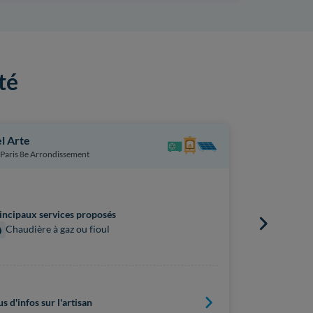
té
l Arte
Mon Ciel
Paris 8e Arrondissement
Paris 8e Ar
incipaux services proposés
Principaux s
Chaudière à gaz ou fioul
Chauffag
us d'infos sur l'artisan
Plus d'infos s