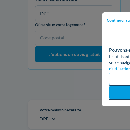
DPE
Continuer sa
Où se situe votre logement ?
Code postal
Pouvons-no
J'obtiens un devis gratuit
En utilisant
votre navig
d'utilisatio
Re
Votre maison nécessite
DPE