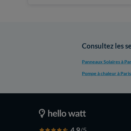
Consultez les s
Panneaux Solaires à Par
Pompe à chaleur à Paris
4,9
/5