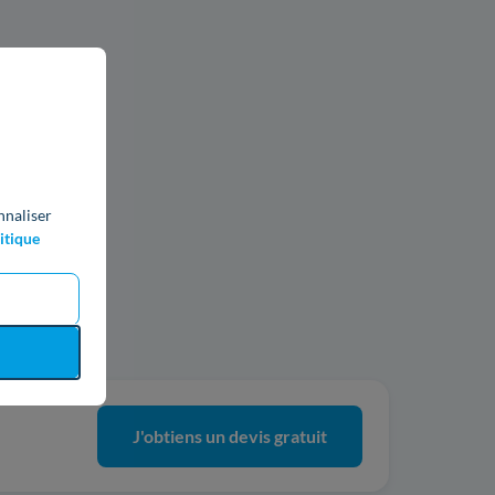
nnaliser
itique
ics
J'obtiens un devis gratuit