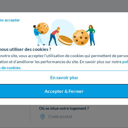
ns accepter
us utiliser des cookies ?
 notre site, vous acceptez l’utilisation de cookies qui permettent de perso
ation et d’améliorer les performances du site. En savoir plus sur notre
pol
n de cookies.
En savoir plus
cevez votre devis gratuit en 3 cl
Accepter & Fermer
Où se situe votre logement ?
Code postal