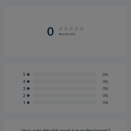
0
Aucun avis
5
0%
4
0%
3
0%
2
0%
1
0%
Vous avez déja fait appel à ce professionnel ?