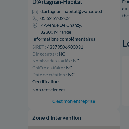
D'Artagnan-Habitat
D'A
qui
d.artagnan-habitat@wanadoo.fr
th
05 62 59 02 02
7 Avenue De Chanzy,
32300 Mirande
Informations complémentaires
L
SIRET :
43379506900031
Dirigeant(s) :
NC
Nombre de salariés :
NC
Chiffre d'affaire :
NC
Date de création :
NC
Certifications
Non renseignées
C'est mon entreprise
Zone d'intervention