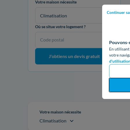
Votre maison nécessite
Continuer sa
Climatisation
Où se situe votre logement ?
Code postal
Pouvons-no
En utilisant
votre navig
J'obtiens un devis gratuit
d'utilisatio
Re
Votre maison nécessite
Climatisation