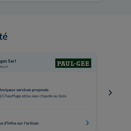
té
gas Sarl
Let Louise
Auch
Auch
Principaux s
incipaux services proposés
Chauffe
Chauffage et/ou eau chaude au bois
Pompe à 
Chaudière
us d'infos sur l'artisan
Plus d'infos s