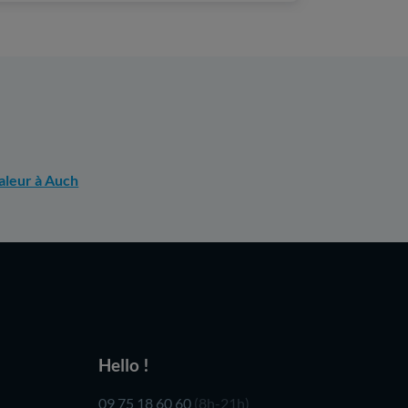
aleur à Auch
Hello !
09 75 18 60 60
(8h-21h)