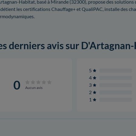
rtagnan-Habitat, basé à Mirande (32300), propose des solutions de
 détient les certifications Chauffage+ et QualiPAC, installe des c
ermodynamiques.
es derniers avis sur D'Artagnan
5
4
0
3
Aucun avis
2
1