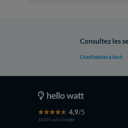
Consultez les s
Chauffagistes à Auch
4,9
/5
16325 avis
Google