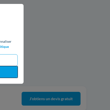
nnaliser
itique
ics
J'obtiens un devis gratuit