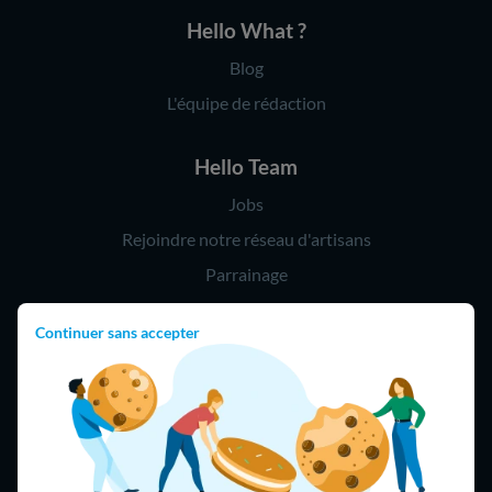
Hello What ?
Blog
L'équipe de rédaction
Hello Team
Jobs
Rejoindre notre réseau d'artisans
Parrainage
Continuer sans accepter
Hello !
09 75 18 60 60
(8h-21h)
75018 Paris