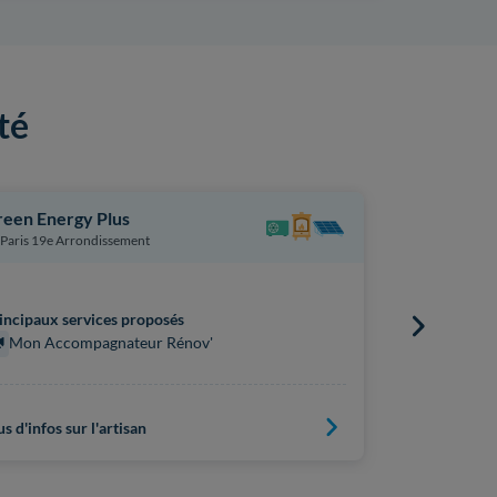
té
een Energy Plus
Cofetec
Paris 19e Arrondissement
Paris 19e A
incipaux services proposés
Principaux s
Mon Accompagnateur Rénov'
Mon Acc
us d'infos sur l'artisan
Plus d'infos s