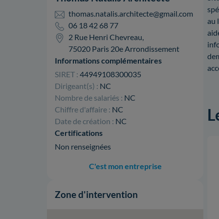
spé
thomas.natalis.architecte@gmail.com
au 
06 18 42 68 77
aid
2 Rue Henri Chevreau,
inf
75020 Paris 20e Arrondissement
dem
Informations complémentaires
acc
SIRET :
44949108300035
Dirigeant(s) :
NC
Nombre de salariés :
NC
Chiffre d'affaire :
NC
L
Date de création :
NC
Certifications
Non renseignées
C'est mon entreprise
Zone d'intervention