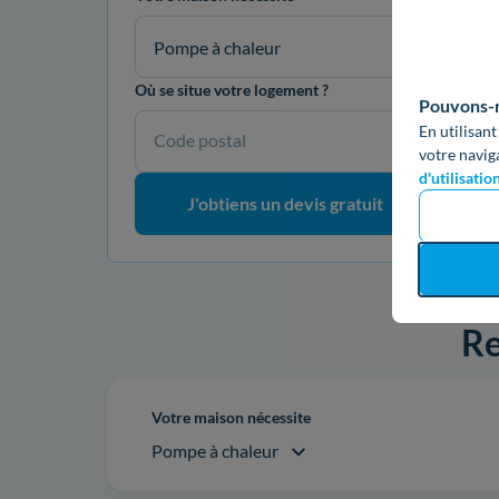
Pompe à chaleur
Où se situe votre logement ?
Pouvons-no
En utilisant
Code postal
votre navig
d'utilisatio
J'obtiens un devis gratuit
Re
Votre maison nécessite
Pompe à chaleur