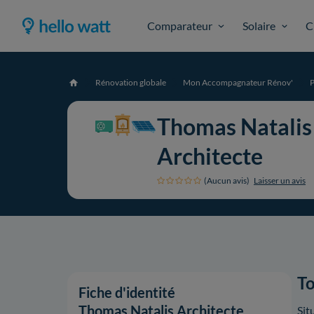
Comparateur
Solaire
C
Rénovation globale
Mon Accompagnateur Rénov'
P
Accueil
Thomas Natalis
Architecte
(Aucun avis)
Laisser un avis
To
Fiche d'identité
Thomas Natalis Architecte
Sit