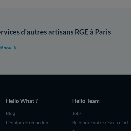
ervices d'autres artisans RGE à Paris
énov' à
Hello What ?
Hello Team
Blog
Jobs
L'équipe de rédaction
Rejoindre notre réseau d'arti