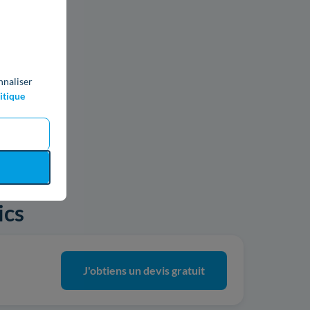
nnaliser
itique
ics
J'obtiens un devis gratuit