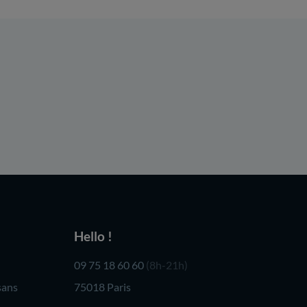
Hello !
09 75 18 60 60
(8h-21h)
sans
75018 Paris