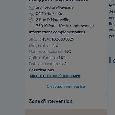
arr
architecture@avice.fr
de 
06 15 45 74 36
ess
3 Rue D'Hauteville,
fin
75010 Paris 10e Arrondissement
ent
Informations complémentaires
per
SIRET :
43401026000025
Dirigeant(s) :
NC
Nombre de salariés :
NC
Chiffre d'affaire :
NC
L
Date de création :
NC
Certifications
ARCHITECTE AUDIT ÉLIGIBLE MPR
C'est mon entreprise
Zone d'intervention