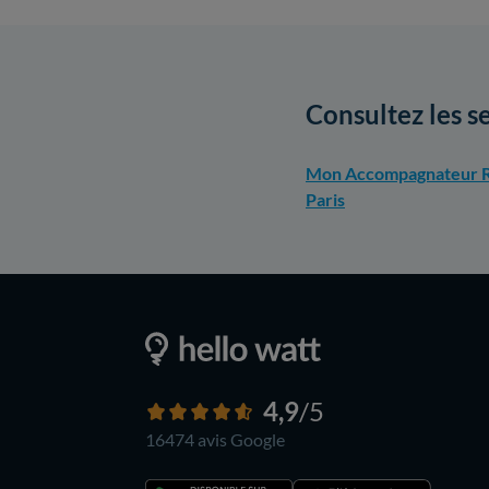
Consultez les s
Mon Accompagnateur R
Paris
4,9
/5
16474 avis
Google