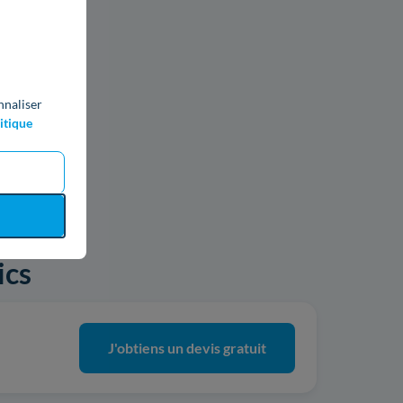
nnaliser
itique
ics
J'obtiens un devis gratuit