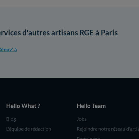
ervices d'autres artisans RGE à Paris
énov' à
Hello What ?
Hello Team
Blog
Jobs
L'équipe de rédaction
Rejoindre notre réseau d'arti
Parrainage