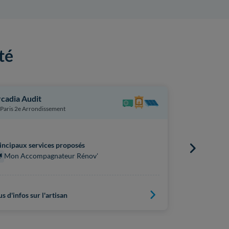
té
cadia Audit
Renovtalo
Paris 2e Arrondissement
Paris 2e Ar
incipaux services proposés
Principaux s
Mon Accompagnateur Rénov'
Mon Acc
us d'infos sur l'artisan
Plus d'infos s