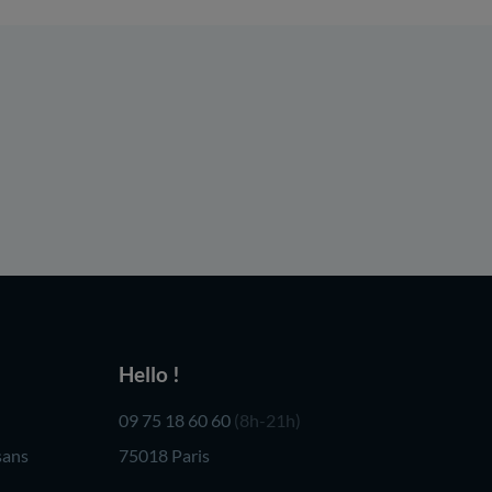
Hello !
09 75 18 60 60
(8h-21h)
sans
75018 Paris