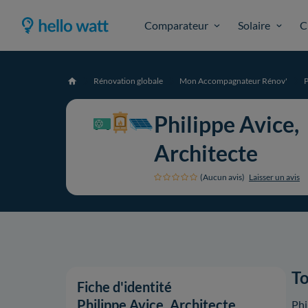
Comparateur
Solaire
C
Rénovation globale
Mon Accompagnateur Rénov'
P
Accueil
Philippe Avice,
Architecte
(Aucun avis)
Laisser un avis
To
Fiche d'identité
Philippe Avice, Architecte
Phi