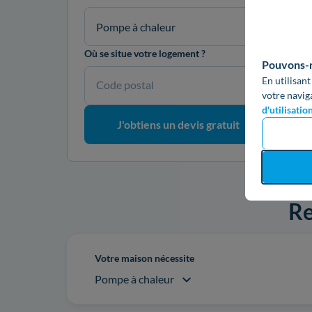
Pompe à chaleur
Où se situe votre logement ?
Pouvons-no
En utilisant
Code postal
votre navig
d'utilisatio
J'obtiens un devis gratuit
Re
Votre maison nécessite
Pompe à chaleur