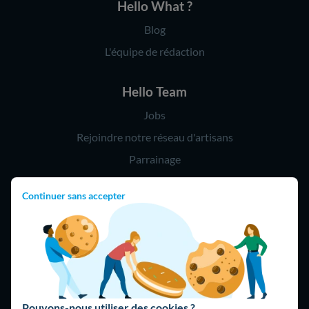
Hello What ?
Blog
L'équipe de rédaction
Hello Team
Jobs
Rejoindre notre réseau d'artisans
Parrainage
Continuer sans accepter
Hello !
09 75 18 60 60
(8h-21h)
75018 Paris
Pouvons-nous utiliser des cookies ?