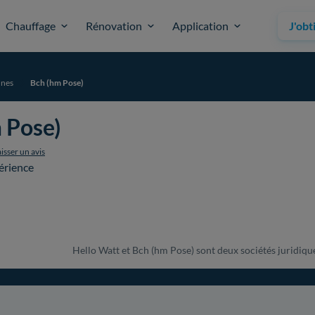
Chauffage
Rénovation
Application
J'obt
nnes
Bch (hm Pose)
 Pose)
isser un avis
érience
Hello Watt et Bch (hm Pose) sont deux sociétés juridiquem