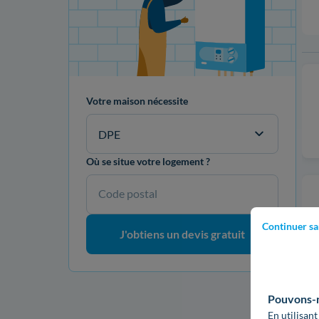
Votre maison nécessite
DPE
Où se situe votre logement ?
Code postal
Continuer sa
J'obtiens un devis gratuit
Pouvons-no
En utilisant