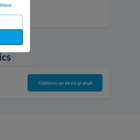
itique
nseiller !!
ics
J'obtiens un devis gratuit