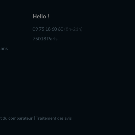
Hello !
09 75 18 60 60
(8h-21h)
75018 Paris
sans
t du comparateur
|
Traitement des avis