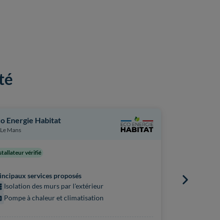
té
o Energie Habitat
Proxiserve
Le Mans
Arnage
stallateur vérifié
Principaux s
incipaux services proposés
Chaudière
Isolation des murs par l'extérieur
Pompe à 
Pompe à chaleur et climatisation