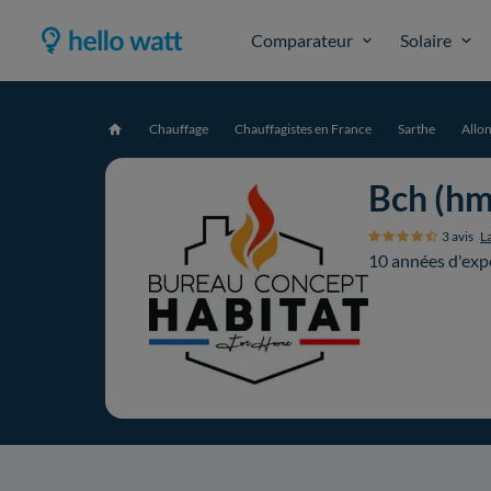
Comparateur
Solaire
Chauffage
Chauffagistes en France
Sarthe
Allo
Accueil
Bch (hm
3 avis
La
10 années d'exp