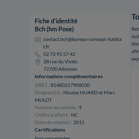
To
Fiche d'identité
Bch (hm Pose)
Ret
iso
contact.bch@bureau-concept-habita
the
t.fr
afi
02 72 91 57 42
exp
28 rue du Vivier,
72700 Allonnes
Informations complémentaires
SIRET :
81480217900030
Dirigeant(s) :
Nicolas HUARD et Marc
MULOT
Nombre de salariés :
9
Chiffre d'affaire :
NC
Date de création :
2015
Certifications
Non renseignées