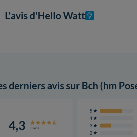
L'avis d'Hello Watt
es derniers avis sur Bch (hm Pos
5
4
4,3
3
3 avis
2