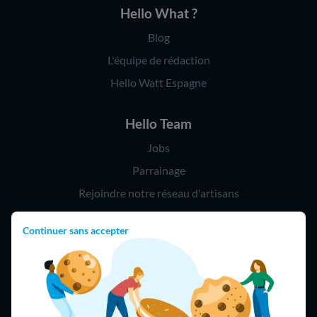
Hello What ?
Blog
L'équipe de rédaction
Hello Watt Espagne
Hello Team
Jobs
Parrainage
Rejoindre notre réseau d'artisans
Continuer sans accepter
Hello !
09 75 18 60 60
(8h-21h)
75018 Paris