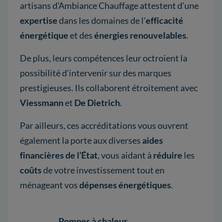
artisans d’Ambiance Chauffage attestent d’une
expertise
dans les domaines de l'
efficacité
énergétique
et des
énergies renouvelables
.
De plus, leurs compétences leur octroient la
possibilité d'intervenir sur des marques
prestigieuses. Ils collaborent étroitement avec
Viessmann
et
De Dietrich
.
Par ailleurs, ces accréditations vous ouvrent
également la porte aux diverses
aides
financières de l’État
, vous aidant à
réduire
les
coûts
de votre investissement tout en
ménageant vos
dépenses énergétiques
.
Pompes à chaleur
Pomp