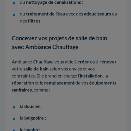
du
nettoyage de canalisations
;
du
traitement de l’eau
avec des
adoucisseurs
ou
des
filtres
.
Concevez vos projets de salle de bain
avec Ambiance Chauffage
Ambiance Chauffage vous aide à
créer
ou à
rénover
votre
salle de bain
selon vos envies et vos
contraintes. Elle prend en charge l’
installation
, la
réparation
et le
remplacement
de vos
équipements
sanitaires
, comme :
la
douche
;
la
baignoire
;
le
lavabo
;