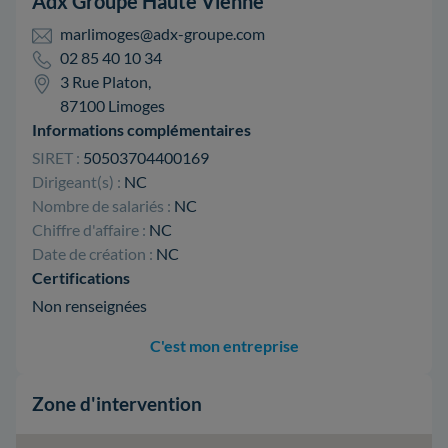
Adx Groupe Haute Vienne
marlimoges@adx-groupe.com
02 85 40 10 34
3 Rue Platon,
87100 Limoges
Informations complémentaires
SIRET :
50503704400169
Dirigeant(s) :
NC
Nombre de salariés :
NC
Chiffre d'affaire :
NC
Date de création :
NC
Certifications
Non renseignées
C'est mon entreprise
Zone d'intervention