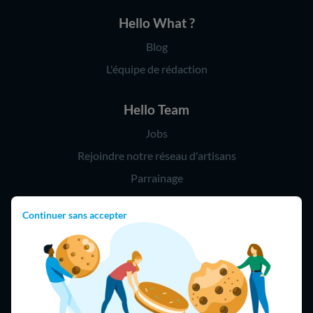
Hello What ?
Blog
L'équipe de rédaction
Hello Team
Jobs
Rejoindre notre réseau d'artisans
Parrainage
Continuer sans accepter
Hello !
09 75 18 60 60
(8h-21h)
75018 Paris