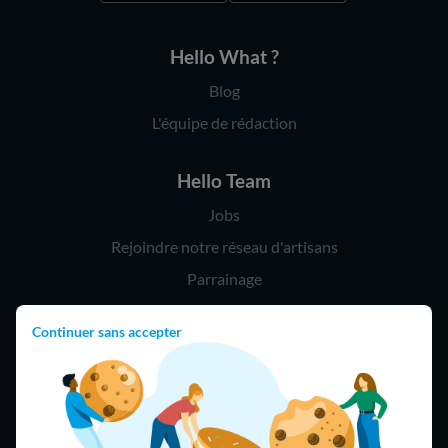
Hello What ?
Blog
L'équipe de rédaction
Hello Team
Jobs
Rejoindre notre réseau d'artisans
Parrainage
Continuer sans accepter
Hello !
09 75 18 60 60
(8h-21h)
75018 Paris