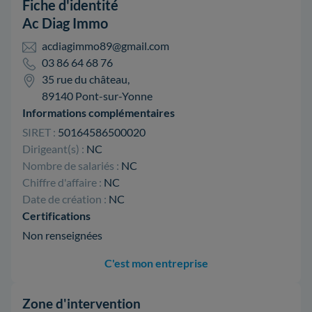
Fiche d'identité
Ac Diag Immo
acdiagimmo89@gmail.com
03 86 64 68 76
35 rue du château,
89140 Pont-sur-Yonne
Informations complémentaires
SIRET :
50164586500020
Dirigeant(s) :
NC
Nombre de salariés :
NC
Chiffre d'affaire :
NC
Date de création :
NC
Certifications
Non renseignées
C'est mon entreprise
Zone d'intervention