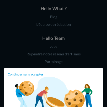
Hello What ?
Blog
L'équipe de rédaction
Hello Team
Jobs
Rejoindre notre réseau d'artisans
Parrainage
Continuer sans accepter
Hello !
09 75 18 60 60
(8h-21h)
75018 Paris