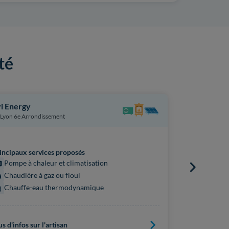
té
i Energy
Novea Gro
Lyon 6e Arrondissement
Lyon 8e Arr
incipaux services proposés
Principaux s
Pompe à chaleur et climatisation
Chauffag
Chaudière à gaz ou fioul
Chauffe-eau thermodynamique
us d'infos sur l'artisan
Plus d'infos s