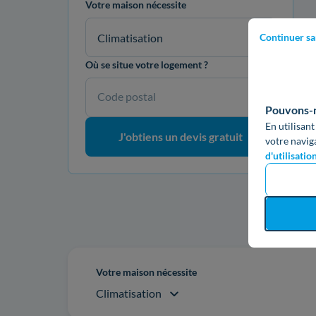
Votre maison nécessite
Climatisation
Continuer sa
Où se situe votre logement ?
Code postal
Pouvons-no
En utilisant
J'obtiens un devis gratuit
votre navig
d'utilisatio
Re
Votre maison nécessite
Climatisation