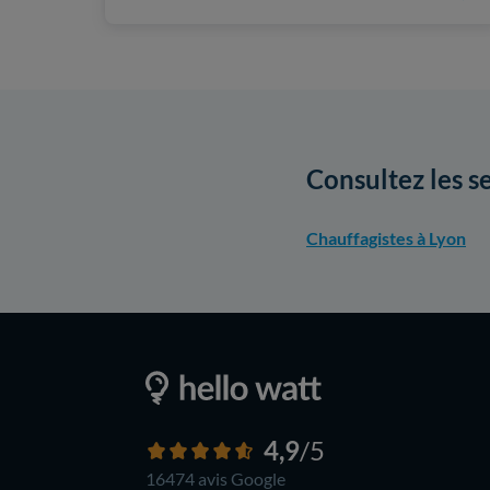
Consultez les s
Chauffagistes à Lyon
4,9
/5
16474 avis
Google