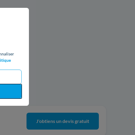
nnaliser
itique
ics
J'obtiens un devis gratuit