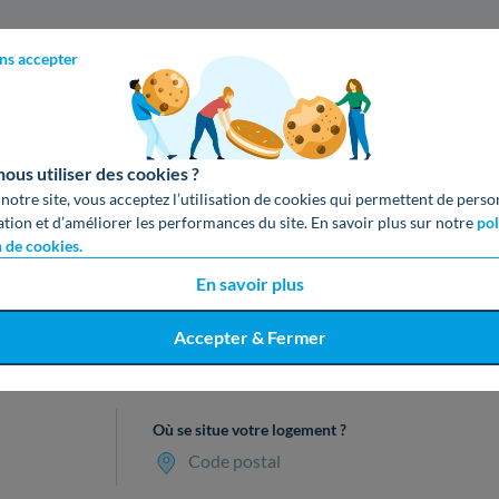
ns accepter
us utiliser des cookies ?
 notre site, vous acceptez l’utilisation de cookies qui permettent de perso
ation et d’améliorer les performances du site. En savoir plus sur notre
pol
n de cookies.
En savoir plus
Accepter & Fermer
cevez votre devis gratuit en 3 cl
Où se situe votre logement ?
Code postal